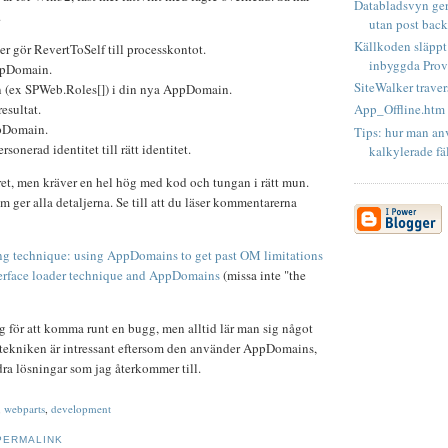
Databladsvyn ger
.
utan post back.
Källkoden släppt 
er gör RevertToSelf till processkontot.
inbyggda Provi
ppDomain.
SiteWalker traver
 (ex SPWeb.Roles[]) i din nya AppDomain.
resultat.
App_Offline.htm
pDomain.
Tips: hur man an
sonerad identitet till rätt identitet.
kalkylerade fä
et, men kräver en hel hög med kod och tungan i rätt mun.
som ger alla detaljerna. Se till att du läser kommentarerna
g technique: using AppDomains to get past OM limitations
erface loader technique and AppDomains
(missa inte "the
för att komma runt en bugg, men alltid lär man sig något
 tekniken är intressant eftersom den använder AppDomains,
ra lösningar som jag återkommer till.
,
webparts
,
development
PERMALINK