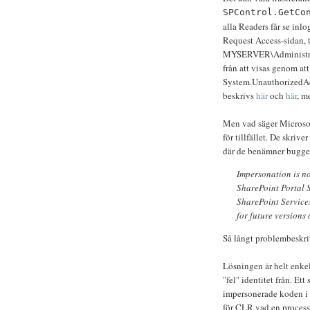
SPControl.GetCo
alla Readers får se inl
Request Access-sidan, tr
MYSERVER\Administrator
från att visas genom att
System.UnauthorizedAc
beskrivs
här
och
här
, m
Men vad säger Microsof
för tillfället. De skrive
där de benämner buggen
Impersonation is no
SharePoint Portal 
SharePoint Services
for future versions 
Så långt problembeskr
Lösningen är helt enkelt
"fel" identitet från. Et
impersonerade koden i
för CLR vad en process 