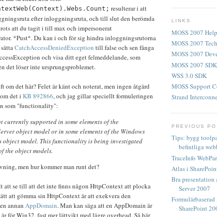
resulterar i att
ntextWeb(Context).Webs.Count;
oggningsruta efter inloggningsruta, och till slut den berömda
LINKS
ots att du tagit i till max och impersonerat
MOSS 2007 Help
. *Pust*. Du kan i och för sig hindra inloggnings­rutorna
MOSS 2007 Techn
 sätta
CatchAccessDeniedException
till false och sen fånga
MOSS 2007 Devel
cessException och visa ditt eget felmeddelande, som
MOSS 2007 SDK
en det löser inte ursprungs­problemet.
WSS 3.0 SDK
t om det här? Felet är känt och noterat, men ingen åtgärd
MOSS Support C
r om det i
KB 892866
, och jag gillar speciellt formuleringen
Strand Interconn
 som "functionality":
t currently supported in some elements of the
PREVIOUS PO
Server object model or in some elements of the Windows
Tips: bygg toolp
 object model. This functionality is being investigated
befintliga webb
of the object models.
TraceInfo WebPar
ivning, men hur kommer man runt det?
Atlas i SharePoi
Bra presentation 
 att se till att det inte finns någon HttpContext att plocka
Server 2007
t sätt att gömma sin HttpContext är att exekvera den
Formulärbaserad
 en annan
AppDomain
. Man kan säga att en AppDomain är
SharePoint 20
är för Win32, fast mer lättvikt med lägre overhead. Så här