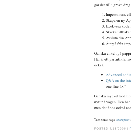
går det till i grova drag
Impersonera, ell
Skapa en ny A
Exekvera koden
Skicka tillbaks 
Avsluta din Ap
Återgå från imper
Ganska enkelt på pappr
Här är ett par artiklar 
också.
Advanced codin
Q&A on the int
one line fix")
Ganska mycket kodning 
nytt på vägen. Den här
men det finns också and
Technorati tags:
sharepoint
POSTED 4/18/2006 |