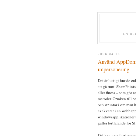
EN BL
2006-04-18
Använd AppDomai
impersonering
Det är lustigt hur de e
att gå runt. SharePoint
eller finess – som gör a
metoder. Orsaken till b
och struntar i om man h
exekverar i en webb­app
windows­applikationer b
gäller fortfarande för S
Det kan vara frustreran