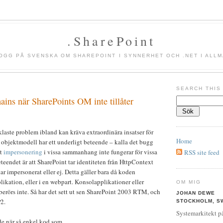
.SharePoint
OGG PÅ SVENSKA OM SHAREPOINT I SYNNERHET OCH .NET I ALL
SEARCH THIS
ns när SharePoints OM inte tillåter
nklaste problem ibland kan kräva extraordinära insatser för
Home
s objekt­modell har ett underligt beteende – kalla det bugg
tt
impersonering
i vissa sammanhang inte fungerar för vissa
RSS site feed
eteendet är att SharePoint tar identiteten från HttpContext
ar impersonerat eller ej. Detta gäller bara då koden
likation, eller i en webpart. Konsol­applikationer eller
OM MIG
erörs inte. Så har det sett ut sen SharePoint 2003 RTM, och
JOHAN DEWE
P2.
STOCKHOLM, S
Systemarkitekt på
de när så enkel kod som