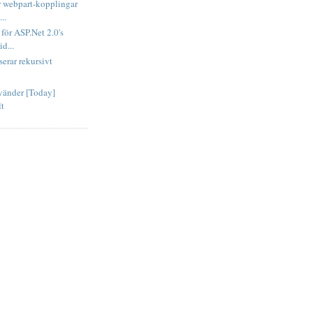
 webpart-kopplingar
..
för ASP.Net 2.0's
d...
serar rekursivt
vänder [Today]
lt