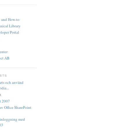
 and How-to
ical Library
oper Portal
enter
ect AB
STS
arts och använd
dia...
t
nt 2007
av Office SharePoint
 inloggning med
03