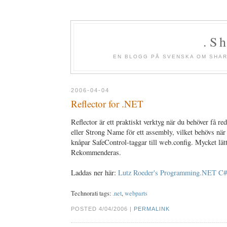
.S
EN BLOGG PÅ SVENSKA OM SHAR
2006-04-04
Reflector for .NET
Reflector är ett praktiskt verktyg när du behöver få 
eller Strong Name för ett assembly, vilket behövs när 
knåpar SafeControl-taggar till web.config. Mycket lät
Rekommenderas.
Laddas ner här:
Lutz Roeder's Programming.NET 
Technorati tags:
.net
,
webparts
POSTED 4/04/2006 |
PERMALINK